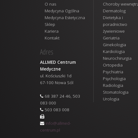
O nas
Choroby wewnętr
Medycyna Ogólna
Dermatolog
Medycyna Estetyczna
Dietetyka i
Sklep
poradnictwo
Kariera
żywieniowe
Kontakt
Geriatria
Ginekologia
Adres
Kardiologia
Neurochirurgia
ALLMED Centrum
Ortopedia
Medyczne
Psychiatria
ul. Kościuszki 1d
Psychologia
67-100 Nowa Sól
Radiologia
Stomatologia
68 387 24 46, 503
Urologia
083 000
503 083 008
info@allmed-
centrum.pl