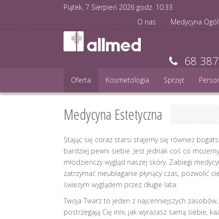
Piątek, 7 Sierpień 2026 godz.
10
:
33
O nas
Medycyna Ogól
68 387
Oferta
Kosmetologia
Sprzęt
Perso
Medycyna Estetyczna
Stając się coraz starsi stajemy się również bogat
bardziej pewni siebie. Jest jednak coś co możem
młodzieńczy wygląd naszej skóry. Zabiegi medycy
zatrzymać nieubłaganie płynący czas, pozwolić ci
świeżym wyglądem przez długie lata.
Twoja Twarz to jeden z najcenniejszych zasobów,
postrzegają Cię inni, jak wyrażasz samą siebie, k