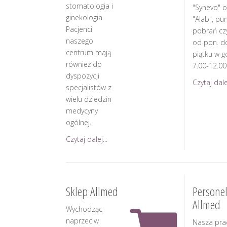
stomatologia i
"Synevo" o
ginekologia.
"Alab", pu
Pacjenci
pobrań cz
naszego
od pon. d
centrum mają
piątku w g
również do
7.00-12.00
dyspozycji
Czytaj dalej
specjalistów z
wielu dziedzin
medycyny
ogólnej.
Czytaj dalej...
Sklep Allmed
Persone
Allmed
Wychodząc
naprzeciw
Nasza pra