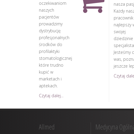
oczekiwaniom
nasza pasj
naszych
Każdy nas
pacjentów
pracownik
prowadzimy
najlepszy 
dystrybucję
swojej
profesjonalnych
dziedzinie
środków do
specjalista
profilaktyki
Jesteśmy d
stomatologicznej
was, pozn
które trudno
jeszcze lep
kupić w
Czytaj dalej
marketach i
aptekach.
Czytaj dalej...
Allmed
Medycyna Ogóln