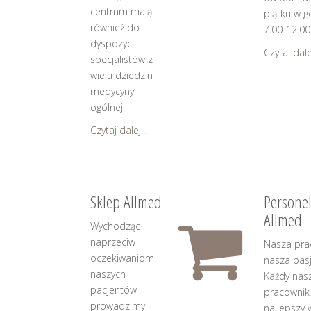
centrum mają
piątku w g
również do
7.00-12.00
dyspozycji
Czytaj dalej
specjalistów z
wielu dziedzin
medycyny
ogólnej.
Czytaj dalej...
Sklep Allmed
Persone
Allmed
Wychodząc
naprzeciw
Nasza pra
oczekiwaniom
nasza pasj
naszych
Każdy nas
pacjentów
pracownik
prowadzimy
najlepszy 