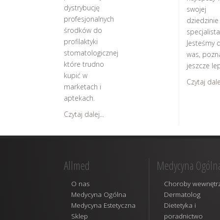
dystrybucję
swojej
profesjonalnych
dziedzinie
środków do
specjalista
profilaktyki
Jesteśmy d
stomatologicznej
was, pozn
które trudno
jeszcze lep
kupić w
Czytaj dalej
marketach i
aptekach.
Czytaj dalej...
Allmed
Medycyna Ogóln
O nas
Choroby wewnętr
Medycyna Ogólna
Dermatolog
Medycyna Estetyczna
Dietetyka i
Sklep
poradnictwo