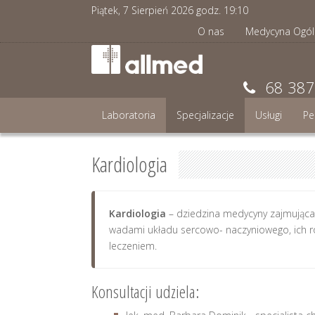
Piątek, 7 Sierpień 2026 godz.
19
:
10
O nas
Medycyna Ogól
68 387
Laboratoria
Specjalizacje
Usługi
Pe
Kardiologia
Kardiologia
– dziedzina medycyny zajmująca 
wadami układu sercowo- naczyniowego, ich 
leczeniem.
Konsultacji udziela: