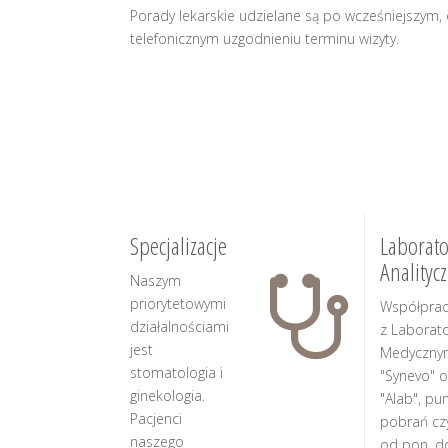
Porady lekarskie udzielane są po wcześniejszym,
telefonicznym uzgodnieniu terminu wizyty.
Specjalizacje
Laborato
Analityc
Naszym
priorytetowymi
Współpra
działalnościami
z Laborat
jest
Medyczny
stomatologia i
"Synevo" o
ginekologia.
"Alab", pu
Pacjenci
pobrań cz
naszego
od pon. d