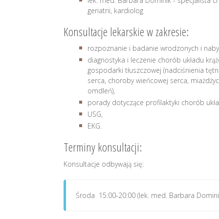
lek. med. Barbara Dominik - specjalista 
geriatrii, kardiolog
Konsultacje lekarskie w zakresie:
rozpoznanie i badanie wrodzonych i naby
diagnostyka i leczenie chorób układu krą
gospodarki tłuszczowej (nadciśnienia tęt
serca, choroby wieńcowej serca, miażdżycy
omdleń),
porady dotyczące profilaktyki chorób ukła
USG,
EKG.
Terminy konsultacji:
Konsultacje odbywają się:
Środa 15:00-20:00 (lek. med. Barbara Domini