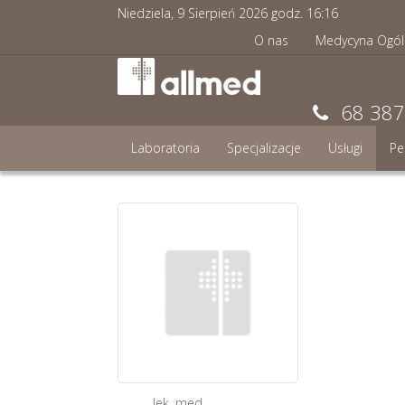
Niedziela, 9 Sierpień 2026 godz.
16
:
16
O nas
Medycyna Ogól
68 387
Laboratoria
Specjalizacje
Usługi
Pe
lek. med.