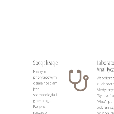
Specjalizacje
Laborato
Analityc
Naszym
priorytetowymi
Współpra
działalnościami
z Laborat
jest
Medyczny
stomatologia i
"Synevo" o
ginekologia.
"Alab", pu
Pacjenci
pobrań cz
naszego
od pon. d