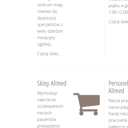
centrum mają
piątku w g
również do
7.00-12.00
dyspozycji
Czytaj dalej
specjalistów z
wielu dziedzin
medycyny
ogólnej.
Czytaj dalej...
Sklep Allmed
Persone
Allmed
Wychodząc
naprzeciw
Nasza pra
oczekiwaniom
nasza pasj
naszych
Każdy nas
pacjentów
pracownik
prowadzimy
najlepszy 