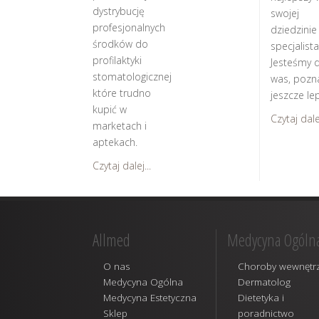
dystrybucję
swojej
profesjonalnych
dziedzinie
środków do
specjalista
profilaktyki
Jesteśmy d
stomatologicznej
was, pozn
które trudno
jeszcze lep
kupić w
Czytaj dalej
marketach i
aptekach.
Czytaj dalej...
Allmed
Medycyna Ogóln
O nas
Choroby wewnętr
Medycyna Ogólna
Dermatolog
Medycyna Estetyczna
Dietetyka i
Sklep
poradnictwo