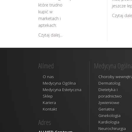
które trudno
jeszcze lep
kupić w
Czytaj dalej
marketach i
aptekach.
Czytaj dalej...
Allmed
Medycyna Ogóln
O nas
Choroby wewnętr
Medycyna Ogólna
Dermatolog
Medycyna Estetyczna
Dietetyka i
Sklep
poradnictwo
Kariera
żywieniowe
Kontakt
Geriatria
Ginekologia
Adres
Kardiologia
Neurochirurgia