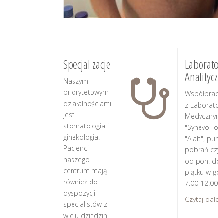
Specjalizacje
Laborato
Analityc
Naszym
priorytetowymi
Współpra
działalnościami
z Laborat
jest
Medyczny
stomatologia i
"Synevo" o
ginekologia.
"Alab", pu
Pacjenci
pobrań cz
naszego
od pon. d
centrum mają
piątku w g
również do
7.00-12.00
dyspozycji
Czytaj dalej
specjalistów z
wielu dziedzin