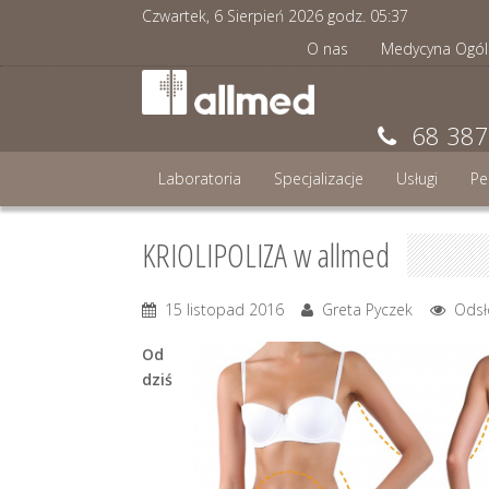
Czwartek, 6 Sierpień 2026 godz.
05
:
37
O nas
Medycyna Ogól
68 387
Laboratoria
Specjalizacje
Usługi
Pe
KRIOLIPOLIZA w allmed
15 listopad 2016
Greta Pyczek
Odsł
Od
dziś