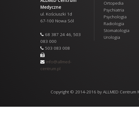
ALLMED Centrum
Ortopedia
Medyczne
Psychiatria
ul. Kościuszki 1d
Psychologia
67-100 Nowa Sól
Radiologia
Stomatologia
68 387 24 46, 503
Urologia
083 000
503 083 008
info@allmed-
centrum.pl
Copyright © 2014-2016 by ALLMED Centrum Med