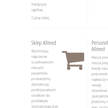
medycyny
ogólnej.
Czytaj dalej...
Sklep Allmed
Persone
Allmed
Wychodząc
naprzeciw
Nasza pra
oczekiwaniom
nasza pasj
naszych
Każdy nas
pacjentów
pracownik
prowadzimy
najlepszy 
dystrybucję
swojej
profesjonalnych
dziedzinie
środków do
specjalista
profilaktyki
Jesteśmy d
stomatologicznej
was, pozn