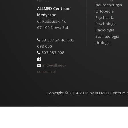
Neurochirurgia
ALLMED Centrum
Ortopedia
Medyczne
Psychiatria
ul. Kościuszki 1d
Psychologia
67-100 Nowa Sól
Radiologia
Stomatologia
68 387 24 46, 503
Urologia
083 000
503 083 008
info@allmed-
centrum.pl
Copyright © 2014-2016 by ALLMED Centrum Med