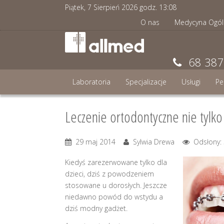
Piątek, 7 Sierpień 2026 godz.
13
:
08
O nas
Medycyna Ogól
68 387
Laboratoria
Specjalizacje
Usługi
Pe
Leczenie ortodontyczne nie tylko 
29 maj 2014
Sylwia Drewa
Odsłony:
Kiedyś zarezerwowane tylko dla
dzieci, dziś z powodzeniem
stosowane u dorosłych. Jeszcze
niedawno powód do wstydu a
dziś modny gadżet.