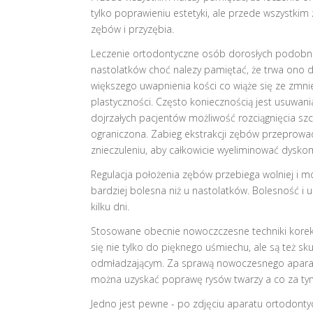
tylko poprawieniu estetyki, ale przede wszystki
zębów i przyzębia.
Leczenie ortodontyczne osób dorosłych podobne
nastolatków choć nalezy pamiętać, że trwa ono dł
większego uwapnienia kości co wiąże się ze zmni
plastyczności. Często koniecznością jest usuwani
dojrzałych pacjentów możliwość rozciągnięcia szc
ograniczona. Zabieg ekstrakcji zębów przeprowa
znieczuleniu, aby całkowicie wyeliminować dyskom
Regulacja położenia zębów przebiega wolniej i mo
bardziej bolesna niż u nastolatków. Bolesność i u
kilku dni.
Stosowane obecnie nowoczczesne techniki korekt
się nie tylko do pięknego uśmiechu, ale są też s
odmładzającym. Za sprawą nowoczesnego apara
można uzyskać poprawę rysów twarzy a co za tym
Jedno jest pewne - po zdjęciu aparatu ortodont