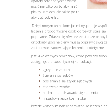
Aparaty ortodontyczne warto
nosić nie tylko po to aby mieć
piękny uśmiech, ale także po to
aby ująć sobie lat.
Dzięki nowym technikom jakimi dysponuje współ
leczenie ortodontyczne osób dorosłych staje się 
popularne. Zdarza się również, że starsze osoby
ortodonty, gdyż najpierw muszą poprawić swój zg
zastosować zadowalające leczenie protetyczne.
Jest kilka ważnych powodów, które powinny skło
zasięgnięcia ortodontycznej konsultacji:
zgrzytanie zębami
ścieranie się zębów
odsłanianie się szyjek zębowych
stłoczenia zębów
nadmierne odkładanie się kamienia
niezadowalająca kosmetyka
Przede wszystkim należy pamiętać, że leczenie or