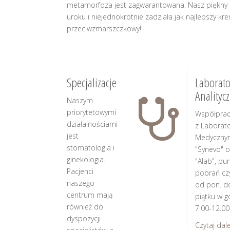
metamorfoza jest zagwarantowana. Nasz piękn
uroku i niejednokrotnie zadziała jak najlepszy kr
przeciwzmarszczkowy!
Specjalizacje
Laborato
Analityc
Naszym
priorytetowymi
Współpra
działalnościami
z Laborat
jest
Medyczny
stomatologia i
"Synevo" o
ginekologia.
"Alab", pu
Pacjenci
pobrań cz
naszego
od pon. d
centrum mają
piątku w g
również do
7.00-12.00
dyspozycji
Czytaj dalej