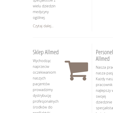
specjalistów z
wielu dziedzin
medycyny
ogólnej.
Czytaj dalej...
Sklep Allmed
Persone
Allmed
Wychodząc
naprzeciw
Nasza pra
oczekiwaniom
nasza pasj
naszych
Każdy nas
pacjentów
pracownik
prowadzimy
najlepszy 
dystrybucję
swojej
profesjonalnych
dziedzinie
środków do
specjalista
profilaktyki