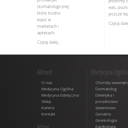
Jesteśmy d
stomatologicznej
was, pozn
które trudno
jeszcze lep
kupić w
Czytaj dalej
marketach i
aptekach.
Czytaj dalej...
Allmed
Medycyna Ogóln
O nas
Choroby wewnętr
Medycyna Ogólna
Dermatolog
Medycyna Estetyczna
Dietetyka i
Sklep
poradnictwo
Kariera
żywieniowe
Kontakt
Geriatria
Ginekologia
Adres
Kardiologia