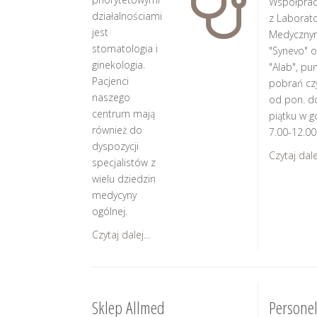
Współpra
działalnościami
z Laborat
jest
Medyczny
stomatologia i
"Synevo" o
ginekologia.
"Alab", pu
Pacjenci
pobrań cz
naszego
od pon. d
centrum mają
piątku w g
również do
7.00-12.00
dyspozycji
Czytaj dalej
specjalistów z
wielu dziedzin
medycyny
ogólnej.
Czytaj dalej...
Sklep Allmed
Persone