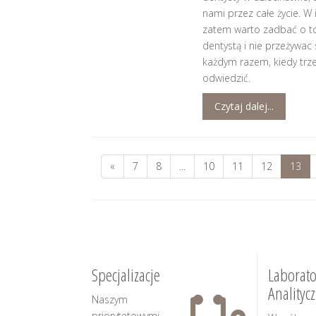
nami przez całe życie. W
zatem warto zadbać o to
dentystą i nie przeżywac
każdym razem, kiedy trz
odwiedzić.
Czytaj dalej...
«
7
8
...
10
11
12
13
Specjalizacje
Laborato
Analityc
Naszym
priorytetowymi