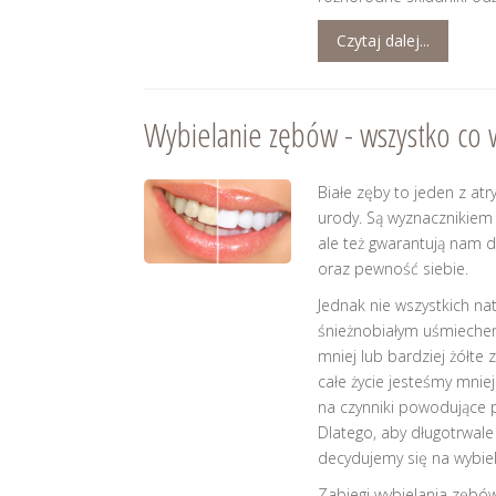
Czytaj dalej...
Wybielanie zębów - wszystko co 
Białe zęby to jeden z atr
urody. Są wyznacznikie
ale też gwarantują nam
oraz pewność siebie.
Jednak nie wszystkich n
śnieżnobiałym uśmieche
mniej lub bardziej żółte
całe życie jesteśmy mniej
na czynniki powodujące 
Dlatego, aby długotrwale 
decydujemy się na wybiel
Zabiegi wybielania zębó