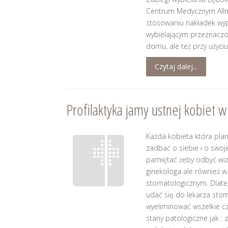
Centrum Medycznym Allm
stosowaniu nakładek wy
wybielającym przeznacz
domu, ale też przy użyci
Czytaj dalej...
Profilaktyka jamy ustnej kobiet w 
Każda kobieta która planu
zadbać o siebie i o swoj
pamiętać żeby odbyć wizy
ginekologa ale również w
stomatologicznym. Dlate
udać się do lekarza sto
wyeliminować wszelkie c
stany patologiczne jak : 