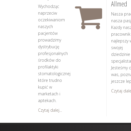
Allmed
Wychodząc
naprzeciw
Nasza pra
oczekiwaniom
nasza pasj
naszych
Każdy nas
pacjentów
pracownik
prowadzimy
najlepszy 
dystrybucję
swojej
profesjonalnych
dziedzinie
środków do
specjalista
profilaktyki
Jesteśmy d
stomatologicznej
was, pozn
które trudno
jeszcze lep
kupić w
Czytaj dalej
marketach i
aptekach.
Czytaj dalej...