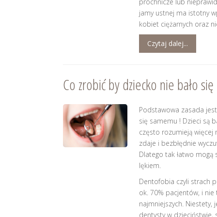
próchnicze lub nieprawid
jamy ustnej ma istotny w
kobiet ciężarnych oraz 
Czytaj dalej...
Co zrobić by dziecko nie bało się
Podstawowa zasada jest 
się samemu ! Dzieci są 
często rozumieją więcej 
zdaje i bezbłędnie wyczu
Dlatego tak łatwo mogą si
lękiem.
Dentofobia czyli strach 
ok. 70% pacjentów, i nie 
najmniejszych. Niestety, 
dentysty w dzieciństwie, 