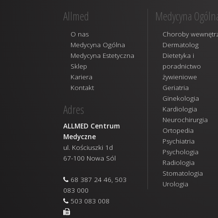
Allmed
Medycyna Ogóln
O nas
Choroby wewnętr
Medycyna Ogólna
Dermatolog
Medycyna Estetyczna
Dietetyka i
Sklep
poradnictwo
Kariera
żywieniowe
Kontakt
Geriatria
Ginekologia
Adres
Kardiologia
Neurochirurgia
ALLMED Centrum
Ortopedia
Medyczne
Psychiatria
ul. Kościuszki 1d
Psychologia
67-100 Nowa Sól
Radiologia
Stomatologia
68 387 24 46, 503
Urologia
083 000
503 083 008