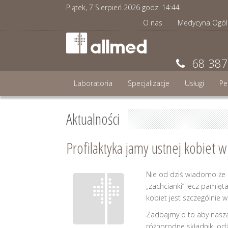
Piątek, 7 Sierpień 2026 godz.
14
:
44
O nas
Medycyna Ogól
68 387
Laboratoria
Specjalizacje
Usługi
Pe
Aktualności
Profilaktyka jamy ustnej kobiet w 
Nie od dziś wiadomo że 
„zachcianki” lecz pamięt
kobiet jest szczególnie w
Zadbajmy o to aby nasza
różnorodne składniki od